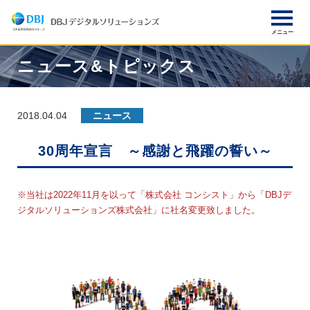
メニュー
ニュース&トピックス
選ばれる理由
ソリューション
2018.04.04
ニュース
30周年宣言 ～感謝と飛躍の誓い～
製品紹介
※当社は2022年11月を以って「株式会社 コンシスト」から「DBJデ
不動産管理スケルトンパッケージ
ジタルソリューションズ株式会社」に社名変更致しました。
キャッシュマネジメントツール
導入事例